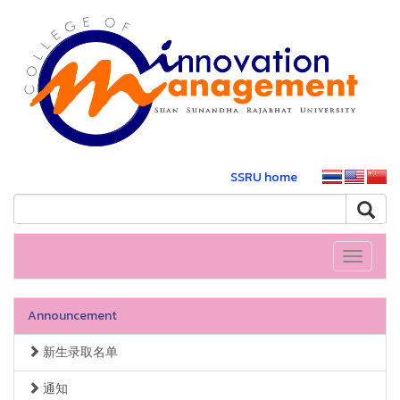
SSRU home
Toggle
navigati
Announcement
新生录取名单
通知