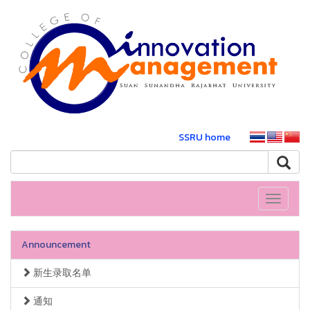
SSRU home
Toggle
navigati
Announcement
新生录取名单
通知