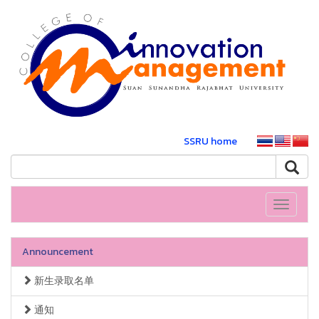
SSRU home
Toggle
navigati
Announcement
新生录取名单
通知