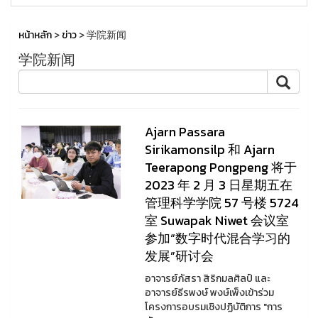
หน้าหลัก
>
ข่าว
> 学院新闻
学院新闻
Ajarn Passara
Sirikamonsilp 和 Ajarn
Teerapong Pongpeng 将于
2023 年 2 月 3 日星期五在
管理科学学院 57 号楼 5724
室 Suwapak Niwet 会议室
参加“数字时代混合学习的
发展”研讨会
อาจารย์ภัสรา สิริกมลศิลป์ และ
อาจารย์ธีรพงษ์ พงษ์เพ็งเข้าร่วม
โครงการอบรมเชิงปฏิบัติการ "การ